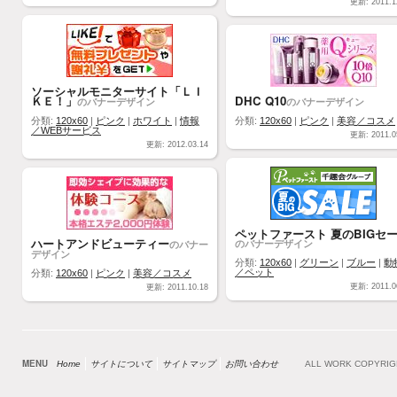
更新: 2011.1
ソーシャルモニターサイト「ＬＩ
ＫＥ！」
DHC Q10
のバナーデザイン
のバナーデザイン
分類:
120x60
|
ピンク
|
ホワイト
|
情報
分類:
120x60
|
ピンク
|
美容／コスメ
／WEBサービス
更新: 2011.0
更新: 2012.03.14
ペットファースト 夏のBIGセ
ハートアンドビューティー
のバナーデザイン
のバナー
デザイン
分類:
120x60
|
グリーン
|
ブルー
|
動
／ペット
分類:
120x60
|
ピンク
|
美容／コスメ
更新: 2011.0
更新: 2011.10.18
MENU
Home
サイトについて
サイトマップ
お問い合わせ
ALL WORK COPYRI