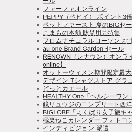
ール
ファーファオンライン
PEPPY（ペピイ） ポイント
ペットファースト 夏のBIGセ
こまもの本舗 防災用品特集
フロムナチュラルローソン お
au one Brand Garden セール
RENOWN（レナウン）オンラ
online】
オットーウィメン期間限定最大46
デザイン Tシャツストア グラ
どっとカエール
HEALTHY-One「ヘルシーワン
鏡リュウジのコンプリート西洋
BIGLOBE「よくばり女子旅キ
極楽ねこカレンダー フォトコ
インディビジョン 派遣