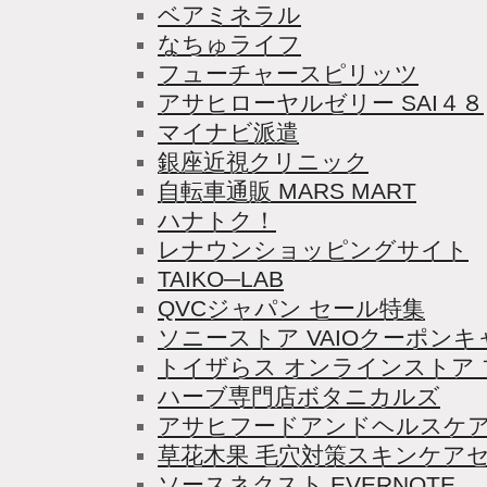
ベアミネラル
なちゅライフ
フューチャースピリッツ
アサヒローヤルゼリー SAI４８
マイナビ派遣
銀座近視クリニック
自転車通販 MARS MART
ハナトク！
レナウンショッピングサイト
TAIKO─LAB
QVCジャパン セール特集
ソニーストア VAIOクーポン
トイザらス オンラインストア
ハーブ専門店ボタニカルズ
アサヒフードアンドヘルスケ
草花木果 毛穴対策スキンケア
ソースネクスト EVERNOTE