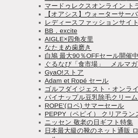
マードゥレクスオンライン ト
【オアシス】ウォーターサーバ
レディースファッションサイト 2
BB．excite
AIGLE×四角友里
なたまめ歯磨き
白鳩 最大90％OFFセール開催
ぐるなび「食市場」 メルマガ
GyaO!ストア
Adam et Ropé セール
ゴルフダイジェスト・オンラ
パイナップル豆乳除毛クリーム
ROPE’(ロペ) サマーセール
PEPPY（ペピイ） クリアラ
ニッセン 敬老の日ギフト特集
日本最大級の靴のネット通販 ロコ