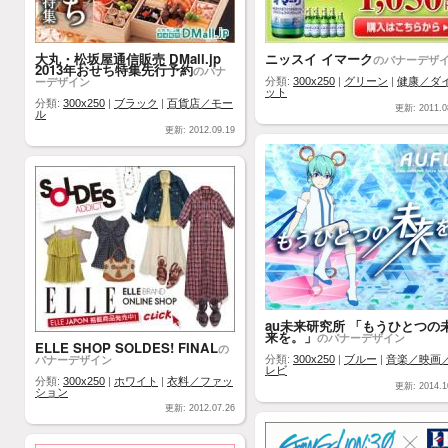
大丸・松坂屋通信販売 DMall.jp
ニッスイ イマーク
のバナーデザ
2013年おせち特集先行予約
のバナ
ーデザイン
分類:
300x250
|
グリーン
|
健康／ダ
ット
分類:
300x250
|
ブラック
|
百貨店／モー
更新: 2011.0
ル
更新: 2012.09.19
au未来研究所 「もうひとつの
来を。」
のバナーデザイン
ELLE SHOP SOLDES! FINAL
の
バナーデザイン
分類:
300x250
|
ブルー
|
音楽／映画
レビ
分類:
300x250
|
ホワイト
|
衣料／ファッ
更新: 2014.1
ション
更新: 2012.07.26