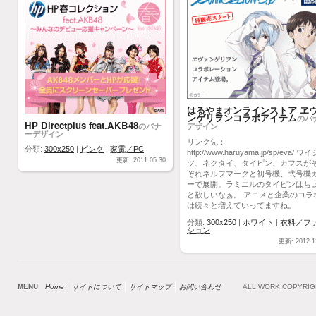
はるやまオンラインストア ヱ
ンゲリヲンコラボアイテム
のバ
HP Directplus feat.AKB48
のバナ
デザイン
ーデザイン
リンク先：
分類:
300x250
|
ピンク
|
家電／PC
http://www.haruyama.jp/sp/eva/ ワ
更新: 2011.05.30
ツ、ネクタイ、タイピン、カフスが
ぞれネルフマークと初号機、弐号機
ーで展開。ラミエルのタイピンはち
と欲しいなぁ。 アニメと企業のコラ
は続々と増えていってますね。
分類:
300x250
|
ホワイト
|
衣料／フ
ション
更新: 2012.1
MENU
Home
サイトについて
サイトマップ
お問い合わせ
ALL WORK COPYRI