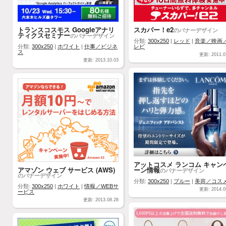
トランスコスモス Googleアナリ
スカパー！e2
のバナーデザイン
ティクスセミナー
のバナーデザイン
分類:
300x250
|
レッド
|
音楽／映画
分類:
300x250
|
ホワイト
|
仕事／ビジネ
レビ
ス
更新: 2011.0
更新: 2013.10.03
アットコスメ ランコム キャン
アマゾン ウェブ サービス (AWS)
ーン情報
のバナーデザイン
のバナーデザイン
分類:
300x250
|
ブルー
|
美容／コス
分類:
300x250
|
ホワイト
|
情報／WEBサ
更新: 2014.0
ービス
更新: 2013.08.28