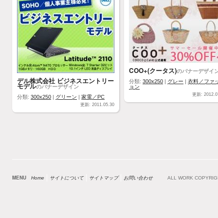
COO+(クータス)
のバナーデザイ
デル株式会社 ビジネスエントリー
分類:
300x250
|
グレー
|
衣料／ファ
モデル
のバナーデザイン
ョン
更新: 2012.0
分類:
300x250
|
グリーン
|
家電／PC
更新: 2011.05.30
MENU
Home
サイトについて
サイトマップ
お問い合わせ
ALL WORK COPYRI