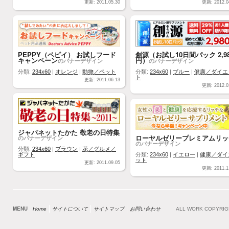
更新: 2011.05.30
更新: 2012.0
PEPPY（ペピイ） お試しフード
創源（お試し10日間パック 2,98
キャンペーン
円）
のバナーデザイン
のバナーデザイン
分類:
234x60
|
オレンジ
|
動物／ペット
分類:
234x60
|
ブルー
|
健康／ダイエ
ト
更新: 2011.06.13
更新: 2012.0
ジャパネットたかた 敬老の日特集
ローヤルゼリープレミアムリッ
のバナーデザイン
のバナーデザイン
分類:
234x60
|
ブラウン
|
花／グルメ／
ギフト
分類:
234x60
|
イエロー
|
健康／ダイ
ット
更新: 2011.09.05
更新: 2011.1
MENU
Home
サイトについて
サイトマップ
お問い合わせ
ALL WORK COPYRI