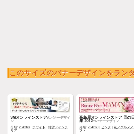
このサイズのバナーデザインをラン
3Mオンラインストア
高島屋オンラインストア 母の
のバナーデザイ
集 2012
ン
のバナーデザイン
分類:
234x60
|
ホワイト
|
雑貨／インテ
分類:
234x60
|
ピンク
|
花／グルメ／
リア
フト