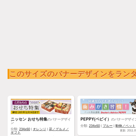
このサイズのバナーデザインをラン
ニッセン おせち特集
PEPPY(ペピイ）
のバナーデザイ
のバナーデザイ
ン
分類:
234x60
|
ブルー
|
動物／ペット
分類:
234x60
|
オレンジ
|
花／グルメ／
更新: 2011.0
ギフト