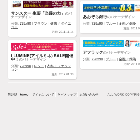
サンスター 生薬「当帰の力」
のバ
あおぞら銀行
ナーデザイン
のバナーデザイン
分類:
728x90
|
ブラウン
|
健康／ダイエ
分類:
728x90
|
ブルー
|
金融／保険
ット
更新: 2011.0
更新: 2011.11.14
アフラック
のバナーデザイン
i LUMINE(アイルミネ) SALE開催
中！
のバナーデザイン
分類:
728x90
|
ブルー
|
金融／保険
更新: 2011.0
分類:
728x90
|
レッド
|
衣料／ファッシ
ョン
更新: 2012.01.30
MENU
Home
サイトについて
サイトマップ
お問い合わせ
ALL WORK COPYRI