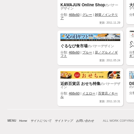
KAWAJUN Online Shop
大
のバナー
デザイン
デ
分類:
468x60
|
グレー
|
雑貨／インテリ
分
ア
更新: 2011.11.29
ぐ
ぐるなび食市場
ン
のバナーデザイン
分類:
468x60
|
ブルー
|
花／グルメ／ギ
分
フト
ギ
更新: 2011.05.24
近鉄百貨店 おせち特集
D
のバナーデザ
の
イン
分
分類:
468x60
|
イエロー
|
百貨店／モー
ル
更新: 2011.10.31
MENU
Home
サイトについて
サイトマップ
お問い合わせ
ALL WORK COPYRI