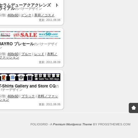
セラムデューアクアクレンズ ト
ライアル
のバナーデザイン
分類:
468x60
|
ピンク
|
美容／コスメ
更新: 2011.06.06
JAYRO プレセール
のバナーデザイ
ン
分類:
468x60
|
ブルー
|
レッド
|
衣料／
ファッション
更新: 2011.06.09
T-Shirts Gallery and Store CQ
の
バナーデザイン
分類:
468x60
|
ブラック
|
衣料／ファッ
ション
更新: 2011.06.06
FOLIOGRID - A
Premium Wordpress Theme
BY FROGSTHEMES.COM