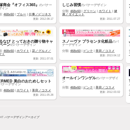
塚商会『オフィス365』
しじみ習慣
のバナー
のバナーデザイン
ザイン
分類:
468x60
|
グリーン
|
ホワイト
|
健
類:
468x60
|
ブルー
|
仕事／ビジネス
康／ダイエット
更新: 2012.08.17
更新: 2011.07.27
るなび とっておきの贈り物キャ
スノーヴァ プラセンタ化粧品
のバ
ペーン
のバナーデザイン
ナーデザイン
類:
468x60
|
ホワイト
|
花／グルメ／
分類:
468x60
|
ピンク
|
美容／コスメ
フト
更新: 2013.04.12
更新: 2011.07.01
オールインワンゲル
のバナーデザイ
ERMED 美白のおためしセット
ン
バナーデザイン
分類:
468x60
|
ピンク
|
美容／コスメ
類:
468x60
|
ホワイト
|
美容／コスメ
更新: 2012.03.02
更新: 2011.05.26
GHT
バナーデザインアーカイブ