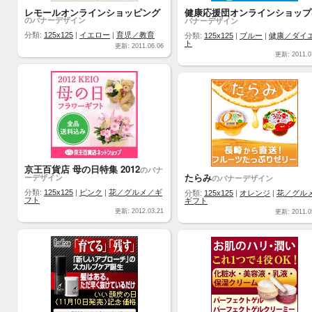
レモールオンラインショッピング
健康応援団オンラインショップ
のバナーデザイン
バナーデザイン
分類:
125x125
|
イエロー
|
育児／教育
分類:
125x125
|
ブルー
|
健康／ダイ
ト
更新: 2011.06.06
更新: 2011.0
京王百貨店 母の日特集 2012
のバナ
たらみ
ーデザイン
のバナーデザイン
分類:
125x125
|
ピンク
|
花／グルメ／ギ
分類:
125x125
|
オレンジ
|
花／グル
フト
ギフト
更新: 2012.03.21
更新: 2011.0