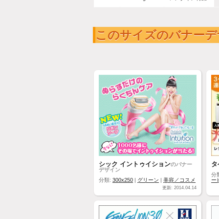
このサイズのバナーデ
シック イントゥイション
タ
のバナー
デザイン
分
分類:
300x250
|
グリーン
|
美容／コスメ
ー
更新: 2014.04.14