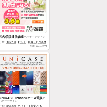
四谷学院通信講座
のバナーデザイン
分類:
300x250
|
ピンク
|
仕事／ビジネス
更新: 2011.10.04
UNiCASE iPhone5ケース通販
の
バナーデザイン
分類:
300x250
|
ホワイト
|
家電／PC