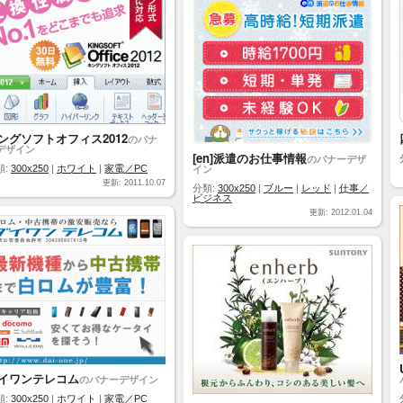
ングソフトオフィス2012
のバナ
デザイン
[en]派遣のお仕事情報
のバナーデザ
イン
類:
300x250
|
ホワイト
|
家電／PC
更新: 2011.10.07
分類:
300x250
|
ブルー
|
レッド
|
仕事／
ビジネス
更新: 2012.01.04
イワンテレコム
のバナーデザイン
類:
300x250
|
ホワイト
|
家電／PC