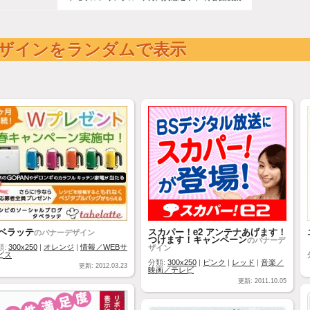
ザインをランダムで表示
ベラッテ
スカパー！e2 アンテナあげます！
のバナーデザイン
つけます！キャンペーン
のバナーデ
ザイン
類:
300x250
|
オレンジ
|
情報／WEBサ
ビス
分類:
300x250
|
ピンク
|
レッド
|
音楽／
更新: 2012.03.23
映画／テレビ
更新: 2011.10.05