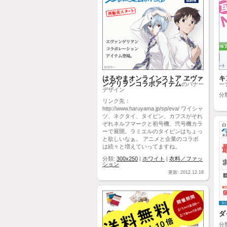
はるやまオンラインストア ヱヴァ
キ
ンゲリヲンコラボアイテム
のバナー
ー
デザイン
分
リンク先：
http://www.haruyama.jp/sp/eva/ ワイシャ
ツ、ネクタイ、タイピン、カフスがそれ
ぞれネルフマークと初号機、弐号機カラ
ーで展開。ラミエルのタイピンはちょっ
と欲しいなぁ。 アニメと企業のコラボ
は続々と増えていってますね。
分類:
300x250
|
ホワイト
|
衣料／ファッ
ション
更新: 2012.12.18
ダ
分