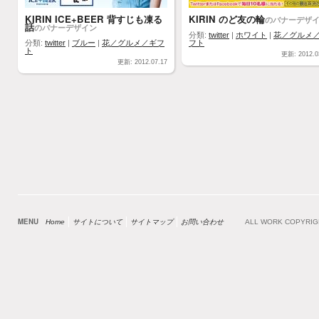
KIRIN ICE+BEER 背すじも凍る
KIRIN のど友の輪
のバナーデザ
話
のバナーデザイン
分類:
twitter
|
ホワイト
|
花／グルメ
分類:
twitter
|
ブルー
|
花／グルメ／ギフ
フト
ト
更新: 2012.0
更新: 2012.07.17
MENU
Home
サイトについて
サイトマップ
お問い合わせ
ALL WORK COPYRI