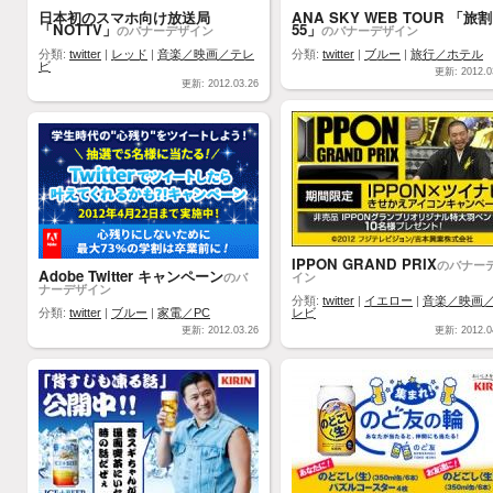
日本初のスマホ向け放送局
ANA SKY WEB TOUR 「旅割
「NOTTV」
55」
のバナーデザイン
のバナーデザイン
分類:
twitter
|
レッド
|
音楽／映画／テレ
分類:
twitter
|
ブルー
|
旅行／ホテル
ビ
更新: 2012.0
更新: 2012.03.26
IPPON GRAND PRIX
のバナー
Adobe Twitter キャンペーン
のバ
イン
ナーデザイン
分類:
twitter
|
イエロー
|
音楽／映画
分類:
twitter
|
ブルー
|
家電／PC
レビ
更新: 2012.03.26
更新: 2012.0