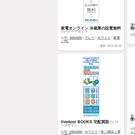
マ
家電オンライン 冷蔵庫の設置無料
発
のバナーデザイン
分
分類:
160x600
|
グレー
|
ホワイト
|
家電
／PC
更新: 2012.09.19
ト
使
livedoor BOOKS 宅配買取
のバナ
ン
ーデザイン
分
分類:
160x600
|
ホワイト
|
本／雑誌／電
ョ