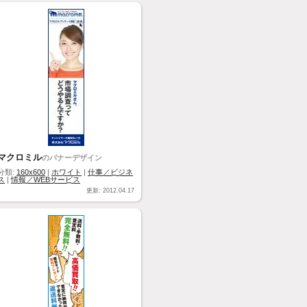
マクロミル
のバナーデザイン
分類:
160x600
|
ホワイト
|
仕事／ビジネ
ス
|
情報／WEBサービス
更新: 2012.04.17