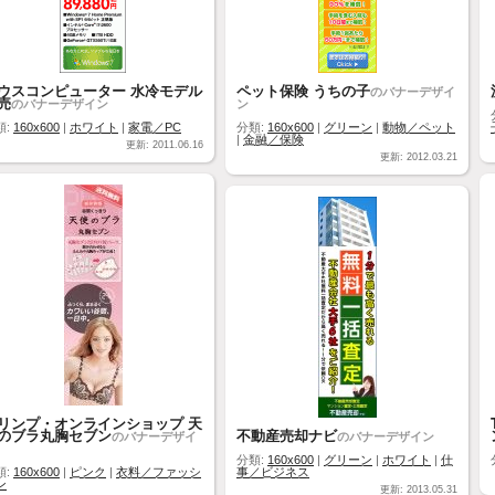
ウスコンピューター 水冷モデル
ペット保険 うちの子
のバナーデザイ
売
のバナーデザイン
ン
類:
160x600
|
ホワイト
|
家電／PC
分類:
160x600
|
グリーン
|
動物／ペット
|
金融／保険
更新: 2011.06.16
更新: 2012.03.21
リンプ・オンラインショップ 天
のブラ丸胸セブン
不動産売却ナビ
のバナーデザイ
のバナーデザイン
分類:
160x600
|
グリーン
|
ホワイト
|
仕
類:
160x600
|
ピンク
|
衣料／ファッシ
事／ビジネス
ン
更新: 2013.05.31