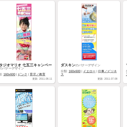
タジオマリオ 七五三キャンペー
ダスキン
のバナーデザイン
のバナーデザイン
分類:
160x600
|
イエロー
|
仕事／ビジネ
類:
160x600
|
ピンク
|
育児／教育
ス
更新: 2011.08.11
更新: 2011.07.08