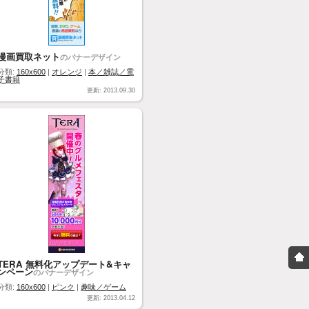
漫画買取ネット
のバナーデザイン
分類:
160x600
|
オレンジ
|
本／雑誌／電
子書籍
更新: 2013.09.30
TERA 無料化アップデート&キャ
ンペーン
のバナーデザイン
分類:
160x600
|
ピンク
|
趣味／ゲーム
更新: 2013.04.12