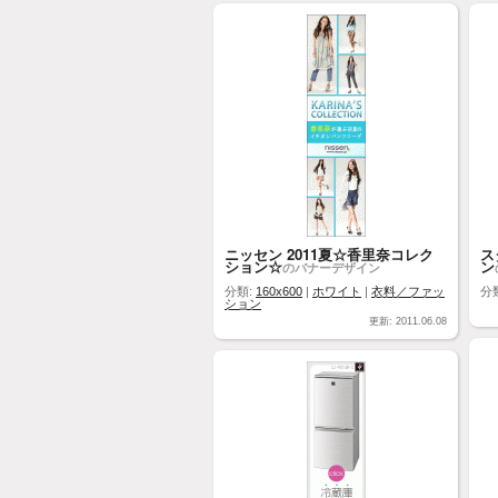
ニッセン 2011夏☆香里奈コレク
ス
ション☆
ン
のバナーデザイン
分類:
160x600
|
ホワイト
|
衣料／ファッ
分
ション
更新: 2011.06.08