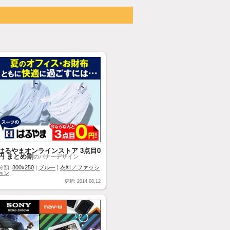
はるやまオンラインストア 3点目0
円 まとめ割
のバナーデザイン
分類:
300x250
|
ブルー
|
衣料／ファッシ
ョン
更新: 2014.08.12