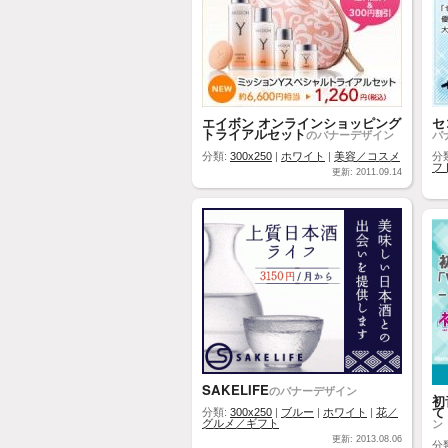
エイボン オンラインショッピング
セ
トライアルセット
のバナーデザイン
バ
分類:
300x250
|
ホワイト
|
美容／コスメ
分
フ
更新: 2011.09.14
SAKELIFE
のバナーデザイン
初
て
分類:
300x250
|
ブルー
|
ホワイト
|
花／
ン
グルメ／ギフト
更新: 2013.08.06
分