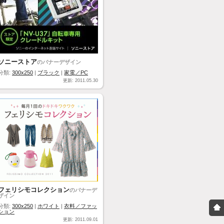
ソニーストア
のバナーデザイン
分類:
300x250
|
ブラック
|
家電／PC
更新: 2011.05.30
フェリシモコレクション
のバナーデ
ザイン
分類:
300x250
|
ホワイト
|
衣料／ファッ
ション
更新: 2011.09.01