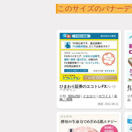
このサイズのバナーデ
ひまわり証券のエコトレFX
お
のバナ
パ
ーデザイン
分類:
300x250
|
イエロー
|
ホワイト
|
金
分
融／保険
ル
更新: 2011.08.11