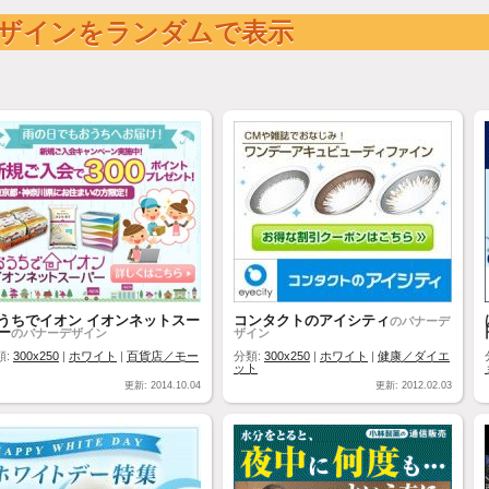
ザインをランダムで表示
うちでイオン イオンネットスー
コンタクトのアイシティ
のバナーデ
ー
のバナーデザイン
ザイン
類:
300x250
|
ホワイト
|
百貨店／モー
分類:
300x250
|
ホワイト
|
健康／ダイエ
ット
更新: 2014.10.04
更新: 2012.02.03