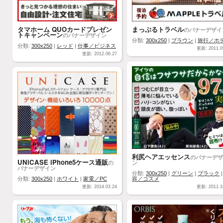
タマホーム QUOカードプレゼン
まっぷるトラベル
のバナーデザイ
トキャンペーン
のバナーデザイン
分類:
300x250
|
ブラウン
|
旅行／ホ
分類:
300x250
|
レッド
|
仕事／ビジネス
更新: 2011.0
更新: 2012.06.27
利尻ヘアエッセンス
のバナーデザ
UNiCASE iPhone5ケース通販
の
ン
バナーデザイン
分類:
300x250
|
グリーン
|
ブラック
分類:
300x250
|
ホワイト
|
家電／PC
容／コスメ
更新: 2014.03.24
更新: 2011.1