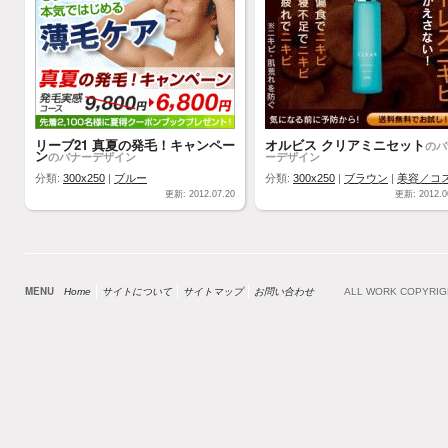
リーブ21 真夏の発毛！キャンペー
オルビス クリアミニセット
のバ
ン
のバナーデザイン
ーデザイン
分類:
300x250
|
ブルー
分類:
300x250
|
ブラウン
|
美容／コ
更新: 2012.07.20
更新: 2012.0
MENU
Home
サイトについて
サイトマップ
お問い合わせ
ALL WORK COPYRI