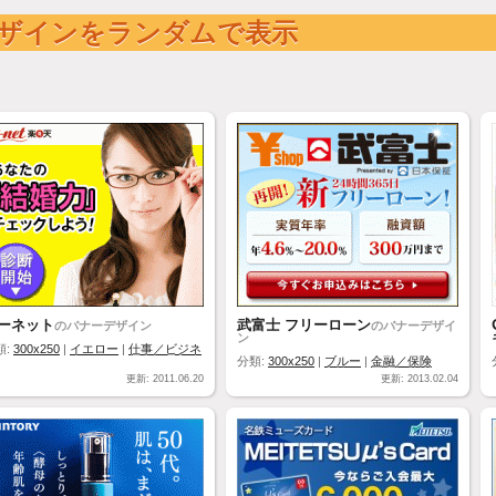
ザインをランダムで表示
ーネット
武富士 フリーローン
のバナーデザイン
のバナーデザイ
ン
類:
300x250
|
イエロー
|
仕事／ビジネ
分類:
300x250
|
ブルー
|
金融／保険
更新: 2011.06.20
更新: 2013.02.04