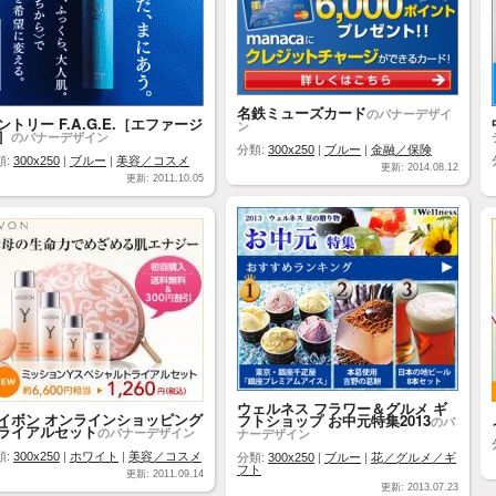
名鉄ミューズカード
のバナーデザイ
ントリー F.A.G.E.［エファージ
ン
］
のバナーデザイン
分類:
300x250
|
ブルー
|
金融／保険
類:
300x250
|
ブルー
|
美容／コスメ
更新: 2014.08.12
更新: 2011.10.05
ウェルネス フラワー＆グルメ ギ
イボン オンラインショッピング
フトショップ お中元特集2013
のバ
ライアルセット
のバナーデザイン
ナーデザイン
類:
300x250
|
ホワイト
|
美容／コスメ
分類:
300x250
|
ブルー
|
花／グルメ／ギ
フト
更新: 2011.09.14
更新: 2013.07.23