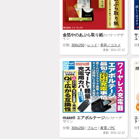
金箔やのあぶら取り紙
サ
のバナーデザ
ュ
イン
分類:
300x250
|
レッド
|
美容／コスメ
分
更新: 2011.07.12
maxell エアボルテージ
エ
のバナーデ
ト
ザイン
分類:
300x250
|
ブルー
|
家電／PC
分
更新: 2011.12.12