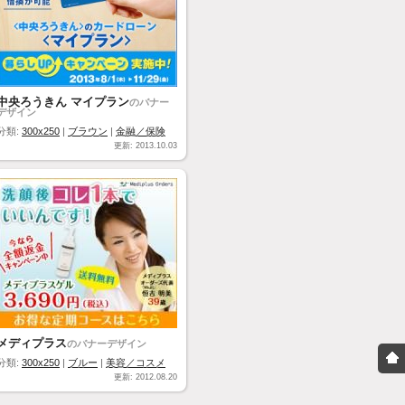
中央ろうきん マイプラン
のバナー
デザイン
分類:
300x250
|
ブラウン
|
金融／保険
更新: 2013.10.03
メディプラス
のバナーデザイン
分類:
300x250
|
ブルー
|
美容／コスメ
更新: 2012.08.20