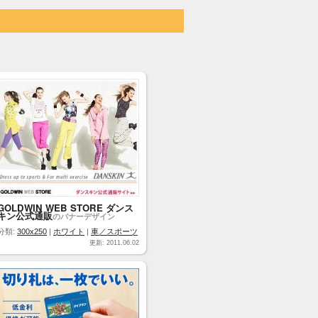
GOLDWIN WEB STORE ダンス
キン公式通販
のバナーデザイン
分類:
300x250
|
ホワイト
|
車／スポーツ
更新: 2011.06.02