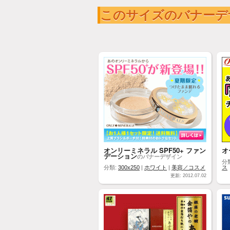
このサイズのバナーデ
オンリーミネラル SPF50+ ファン
オ
デーション
のバナーデザイン
分
分類:
300x250
|
ホワイト
|
美容／コスメ
ス
更新: 2012.07.02