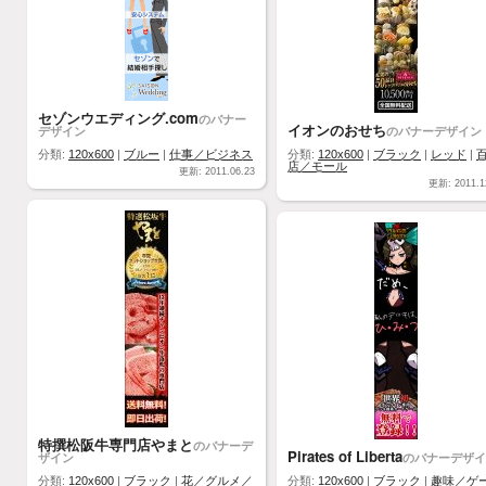
セゾンウエディング.com
のバナー
イオンのおせち
デザイン
のバナーデザイン
分類:
120x600
|
ブルー
|
仕事／ビジネス
分類:
120x600
|
ブラック
|
レッド
|
店／モール
更新: 2011.06.23
更新: 2011.1
特撰松阪牛専門店やまと
のバナーデ
Pirates of Liberta
ザイン
のバナーデザイ
分類:
120x600
|
ブラック
|
花／グルメ／
分類:
120x600
|
ブラック
|
趣味／ゲ