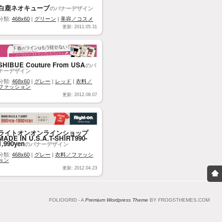
白鹿ネオキューブ
のバナーデザイン
分類:
468x60
|
グリーン
|
美容／コスメ
更新: 2011.05.31
SHIBUE Couture From USA
のバ
ナーデザイン
分類:
468x60
|
グレー
|
レッド
|
衣料／
ファッション
更新: 2012.08.07
ライトオンオンラインショップ
MADE IN U.S.A.T-SHIRT990-
1,990yen
のバナーデザイン
分類:
468x60
|
グレー
|
衣料／ファッシ
ョン
更新: 2012.04.23
FOLIOGRID - A
Premium Wordpress Theme
BY FROGSTHEMES.COM