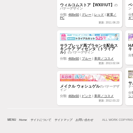
ウィルコムストア【WX01UT】
ベ
の
バナーデザイン
ン
分類:
468x60
|
グレー
|
レッド
|
家電／
分
PC
ギ
更新: 2011.08.23
サラブレッド馬プラセンタ配合ス
H
キンケア ディセンタ（トライア
キ
ル）
のバナーデザイン
分
分類:
468x60
|
ブルー
|
美容／コスメ
更新: 2013.02.04
サ
メイクル ウォシュゲル
のバナーデザ
ナ
イン
分
分類:
468x60
|
ピンク
|
美容／コスメ
シ
更新: 2012.03.22
MENU
Home
サイトについて
サイトマップ
お問い合わせ
ALL WORK COPYRI