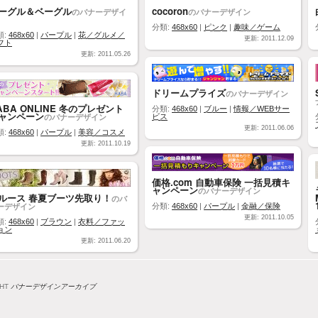
ーグル＆ベーグル
cocoron
のバナーデザイ
のバナーデザイン
分類:
468x60
|
ピンク
|
趣味／ゲーム
類:
468x60
|
パープル
|
花／グルメ／
更新: 2011.12.09
フト
更新: 2011.05.26
ドリームプライズ
のバナーデザイン
ABA ONLINE 冬のプレゼント
分類:
468x60
|
ブルー
|
情報／WEBサー
ャンペーン
のバナーデザイン
ビス
更新: 2011.06.06
類:
468x60
|
パープル
|
美容／コスメ
更新: 2011.10.19
価格.com 自動車保険 一括見積キ
ャンペーン
のバナーデザイン
ルース 春夏ブーツ先取り！
のバ
ーデザイン
分類:
468x60
|
パープル
|
金融／保険
更新: 2011.10.05
類:
468x60
|
ブラウン
|
衣料／ファッ
ョン
更新: 2011.06.20
GHT
バナーデザインアーカイブ