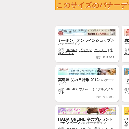
このサイズのバナーデ
シーボン．オンラインショップ
東
の
バナーデザイン
ー
分類:
468x60
|
ブラウン
|
ホワイト
|
美
分
容／コスメ
花
更新: 2011.07.11
高島屋 父の日特集 2012
L
のバナーデ
ド
ザイン
分類:
468x60
|
ブルー
|
花／グルメ／ギ
分
フト
ビ
更新: 2012.05.21
HABA ONLINE 冬のプレゼント
ペ
キャンペーン
シ
のバナーデザイン
ザ
分類:
468x60
|
パープル
|
美容／コスメ