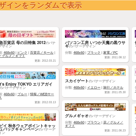
ザインをランダムで表示
急百貨店 母の日特集 2012
パソコン工房 いつか天魔の黒ウサ
のバナ
ギ
デザイン
のバナーデザイン
類:
468x60
|
ピンク
|
百貨店／モール
|
分類:
468x60
|
ブラック
|
家電／PC
／グルメ／ギフト
更新: 2011.08.12
更新: 2012.03.21
スカイゲート
のバナーデザイン
et’s Enjoy TOKYO エリアガイ
のバナーデザイン
分類:
468x60
|
イエロー
|
旅行／ホテル
更新: 2011.05.30
類:
468x60
|
ブルー
|
情報／WEBサー
ス
更新: 2012.03.13
グルメギャオ
のバナーデザイン
分類:
468x60
|
ブラウン
|
花／グルメ／
ピイ 秋冬ウェアポイントキャッ
ギフト
ュバックキャンペーン
のバナーデ
更新: 2011.06.23
イン