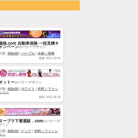
価格.com 自動車保険 一括見積キ
ャンペーン
のバナーデザイン
分類:
468x60
|
パープル
|
金融／保険
更新: 2011.10.05
オットー
のバナーデザイン
分類:
468x60
|
ホワイト
|
衣料／ファッ
ション
更新: 2011.06.10
ヌーブラ下着通販．com
のバナーデ
ザイン
分類:
468x60
|
ピンク
|
衣料／ファッシ
ョン