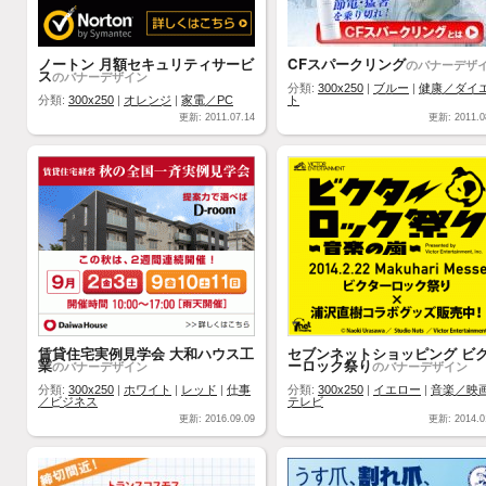
ノートン 月額セキュリティサービ
CFスパークリング
のバナーデザ
ス
のバナーデザイン
分類:
300x250
|
ブルー
|
健康／ダイ
分類:
300x250
|
オレンジ
|
家電／PC
ト
更新: 2011.07.14
更新: 2011.0
賃貸住宅実例見学会 大和ハウス工
セブンネットショッピング ビ
業
ーロック祭り
のバナーデザイン
のバナーデザイン
分類:
300x250
|
ホワイト
|
レッド
|
仕事
分類:
300x250
|
イエロー
|
音楽／映
／ビジネス
テレビ
更新: 2016.09.09
更新: 2014.0