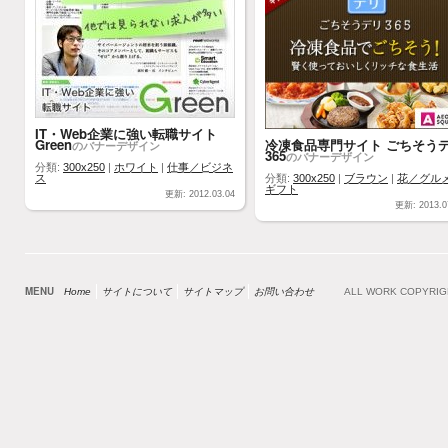
IT・Web企業に強い転職サイト
Green
冷凍食品専門サイト ごちそう
のバナーデザイン
365
のバナーデザイン
分類:
300x250
|
ホワイト
|
仕事／ビジネ
ス
分類:
300x250
|
ブラウン
|
花／グル
ギフト
更新: 2012.03.04
更新: 2013.0
MENU
Home
サイトについて
サイトマップ
お問い合わせ
ALL WORK COPYRI