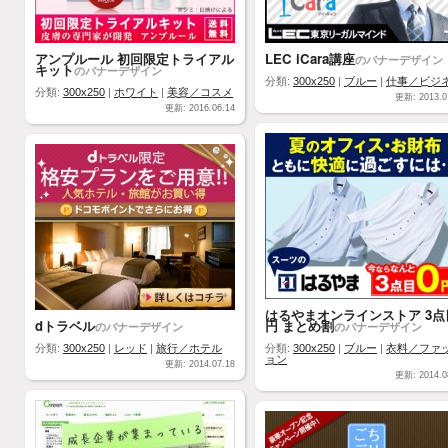
アンプルール 初回限定トライアル
LEC iCara講座
のバナーデザイン
キット
のバナーデザイン
分類:
300x250
|
ブルー
|
仕事／ビジ
分類:
300x250
|
ホワイト
|
美容／コスメ
更新: 2013.0
更新: 2016.06.14
はるやまオンラインストア 3点
dトラベル
円 まとめ割
のバナーデザイン
のバナーデザイン
分類:
300x250
|
レッド
|
旅行／ホテル
分類:
300x250
|
ブルー
|
衣料／ファ
ョン
更新: 2014.07.18
更新: 2014.0