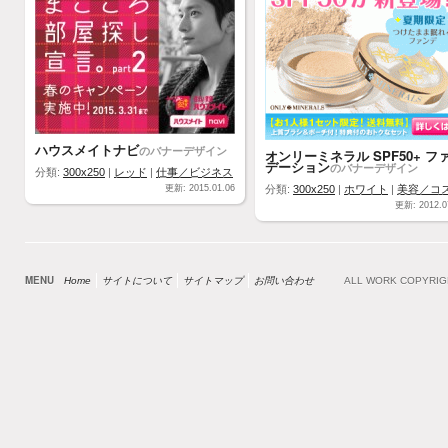
ハウスメイトナビ
のバナーデザイン
オンリーミネラル SPF50+ フ
デーション
のバナーデザイン
分類:
300x250
|
レッド
|
仕事／ビジネス
更新: 2015.01.06
分類:
300x250
|
ホワイト
|
美容／コ
更新: 2012.0
MENU
Home
サイトについて
サイトマップ
お問い合わせ
ALL WORK COPYRI