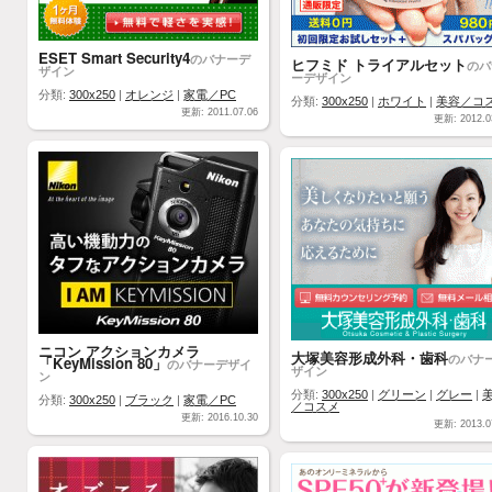
ESET Smart Security4
のバナーデ
ヒフミド トライアルセット
のバ
ザイン
ーデザイン
分類:
300x250
|
オレンジ
|
家電／PC
分類:
300x250
|
ホワイト
|
美容／コ
更新: 2011.07.06
更新: 2012.0
ニコン アクションカメラ
大塚美容形成外科・歯科
のバナ
「KeyMission 80」
のバナーデザイ
ザイン
ン
分類:
300x250
|
グリーン
|
グレー
|
分類:
300x250
|
ブラック
|
家電／PC
／コスメ
更新: 2016.10.30
更新: 2013.0