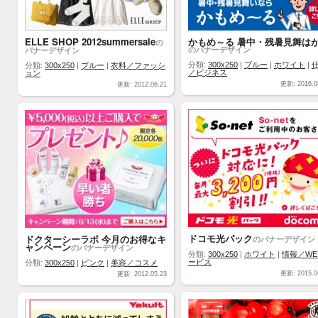
ELLE SHOP 2012summersale
かもめ～る 暑中・残暑見舞は
の
のバナーデザイン
バナーデザイン
分類:
300x250
|
ブルー
|
ホワイト
|
分類:
300x250
|
ブルー
|
衣料／ファッシ
／ビジネス
ョン
更新: 2016.0
更新: 2012.06.21
ドコモ光パック
ドクターシーラボ 今月のお得なキ
のバナーデザイン
ャンペーン
のバナーデザイン
分類:
300x250
|
ホワイト
|
情報／WE
ービス
分類:
300x250
|
ピンク
|
美容／コスメ
更新: 2015.0
更新: 2012.05.23