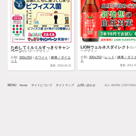
LIONウェルネスダイレクト
ためしてミルミルすっきりキャン
の
ペーン
ーデザイン
のバナーデザイン
分類:
300x250
|
レッド
|
健康／ダイ
分類:
300x250
|
ホワイト
|
健康／ダイエ
ト
ット
更新: 2011.0
更新: 2016.04.21
MENU
Home
サイトについて
サイトマップ
お問い合わせ
ALL WORK COPYRI