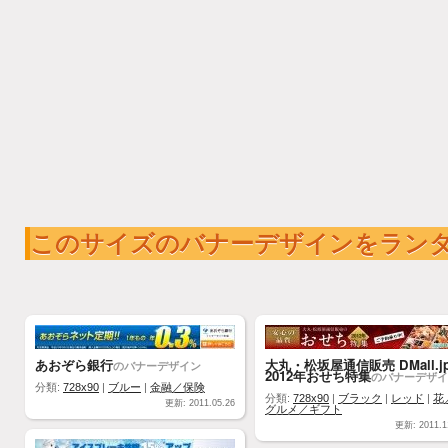
このサイズのバナーデザインをラン
あおぞら銀行
大丸・松坂屋通信販売 DMall.j
のバナーデザイン
2012年おせち特集
のバナーデザイ
分類:
728x90
|
ブルー
|
金融／保険
分類:
728x90
|
ブラック
|
レッド
|
花
更新: 2011.05.26
グルメ／ギフト
更新: 2011.1