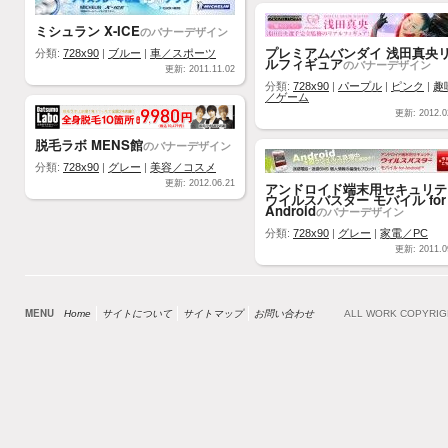
ミシュラン X-ICE
のバナーデザイン
プレミアムバンダイ 浅田真央
分類:
728x90
|
ブルー
|
車／スポーツ
ルフィギュア
のバナーデザイン
更新: 2011.11.02
分類:
728x90
|
パープル
|
ピンク
|
趣
／ゲーム
更新: 2012.0
脱毛ラボ MENS館
のバナーデザイン
分類:
728x90
|
グレー
|
美容／コスメ
更新: 2012.06.21
アンドロイド端末用セキュリテ
ウイルスバスター モバイル for
Android
のバナーデザイン
分類:
728x90
|
グレー
|
家電／PC
更新: 2011.0
MENU
Home
サイトについて
サイトマップ
お問い合わせ
ALL WORK COPYRI