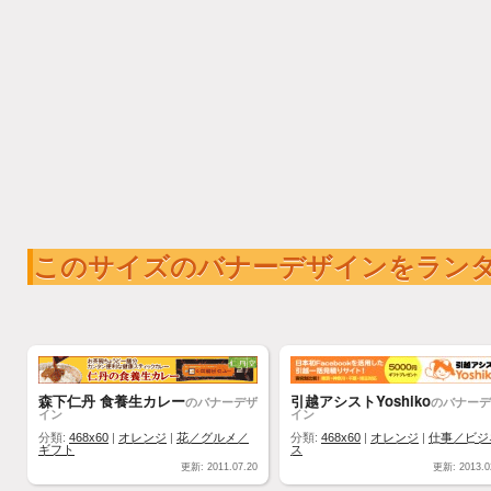
このサイズのバナーデザインをラン
森下仁丹 食養生カレー
引越アシストYoshiko
のバナーデザ
のバナーデ
イン
イン
分類:
468x60
|
オレンジ
|
花／グルメ／
分類:
468x60
|
オレンジ
|
仕事／ビジ
ギフト
ス
更新: 2011.07.20
更新: 2013.0