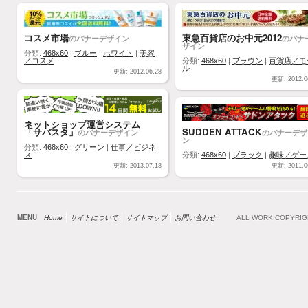
コスメ市場
東急百貨店のお中元2012
のバナーデザイン
のバナ
ザイン
分類:
468x60
|
ブルー
|
ホワイト
|
美容
／コスメ
分類:
468x60
|
ブラウン
|
百貨店／モ
ル
更新: 2012.06.28
更新: 2012.0
ネットショップ運営システム
「サバスタ」
SUDDEN ATTACK
のバナーデザイン
のバナーデザ
ン
分類:
468x60
|
グリーン
|
仕事／ビジネ
ス
分類:
468x60
|
ブラック
|
趣味／ゲー
更新: 2013.07.18
更新: 2011.0
MENU
Home
サイトについて
サイトマップ
お問い合わせ
ALL WORK COPYRI