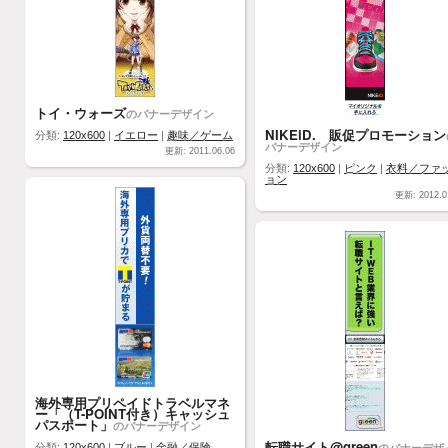
トイ・ウォーズ
のバナーデザイン
NIKEiD. 販促プロモーション
分類:
120x600
|
イエロー
|
趣味／ゲーム
バナーデザイン
更新: 2011.06.06
分類:
120x600
|
ピンク
|
衣料／ファ
ョン
更新: 2012.0
海外専用プリペイドトラベルマネ
ー「（T-POINT付き）キャッシュ
パスポート」
のバナーデザイン
転職サイト@green
のバナーデザ
分類:
120x600
|
ブルー
|
金融／保険