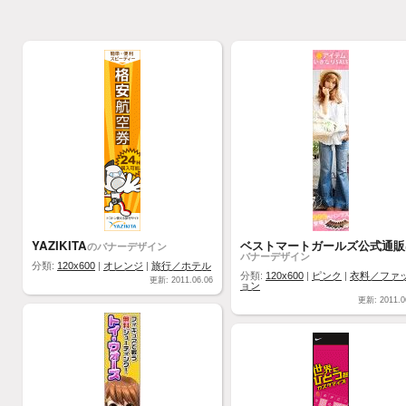
YAZIKITA
ベストマートガールズ公式通販
のバナーデザイン
バナーデザイン
分類:
120x600
|
オレンジ
|
旅行／ホテル
分類:
120x600
|
ピンク
|
衣料／ファ
更新: 2011.06.06
ョン
更新: 2011.0