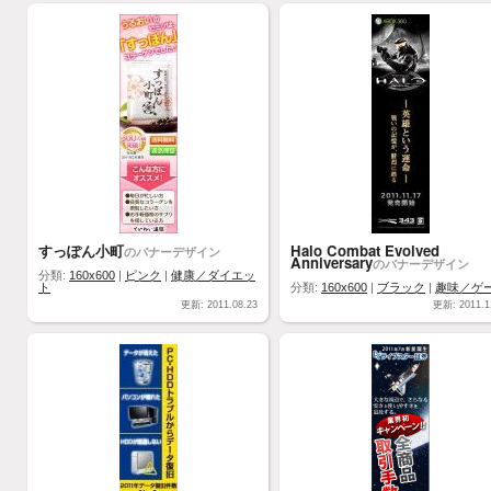
すっぽん小町
Halo Combat Evolved
のバナーデザイン
Anniversary
のバナーデザイン
分類:
160x600
|
ピンク
|
健康／ダイエッ
ト
分類:
160x600
|
ブラック
|
趣味／ゲ
更新: 2011.08.23
更新: 2011.1