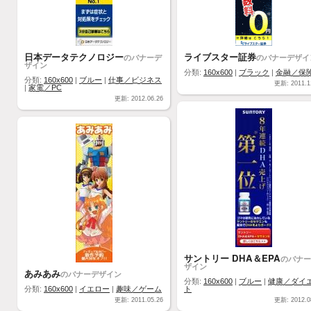
日本データテクノロジー
ライブスター証券
のバナーデ
のバナーデザイ
ザイン
分類:
160x600
|
ブラック
|
金融／保
分類:
160x600
|
ブルー
|
仕事／ビジネス
更新: 2011.1
|
家電／PC
更新: 2012.06.26
サントリー DHA＆EPA
のバナー
ザイン
あみあみ
のバナーデザイン
分類:
160x600
|
ブルー
|
健康／ダイ
分類:
160x600
|
イエロー
|
趣味／ゲーム
ト
更新: 2011.05.26
更新: 2012.0