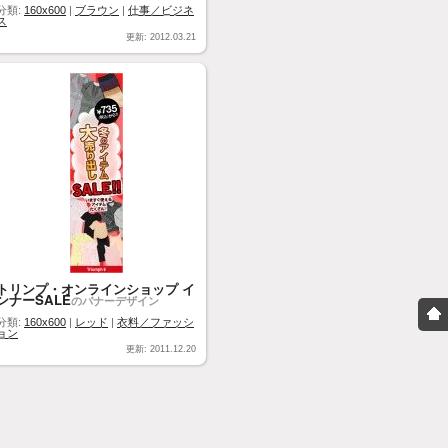
分類:
160x600
|
ブラウン
|
仕事／ビジネ
ス
更新: 2012.03.21
トリンプ・オンラインショップ イ
ンナーSALE
のバナーデザイン
分類:
160x600
|
レッド
|
衣料／ファッシ
ョン
更新: 2011.12.20