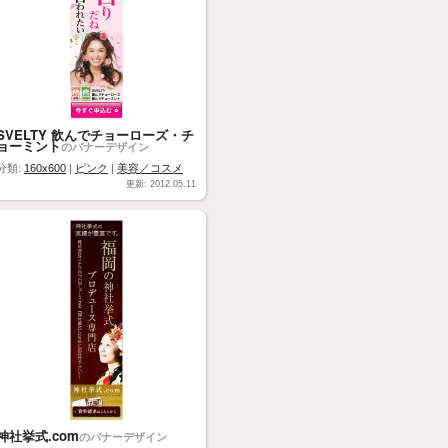
SVELTY 飲んでチョーローズ・チ
ョーミント
のバナーデザイン
分類:
160x600
|
ピンク
|
美容／コスメ
更新: 2012.05.11
神社挙式.com
のバナーデザイン