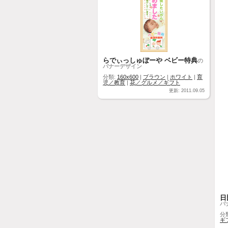
らでぃっしゅぼーや ベビー特典
の
バナーデザイン
分類:
160x600
|
ブラウン
|
ホワイト
|
育
児／教育
|
花／グルメ／ギフト
更新: 2011.09.05
日
バ
分
ギ