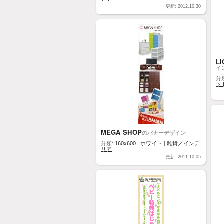
更新: 2012.10.30
L
イ
分
ッ
MEGA SHOP
のバナーデザイン
分類:
160x600
|
ホワイト
|
雑貨／インテ
リア
更新: 2011.10.05