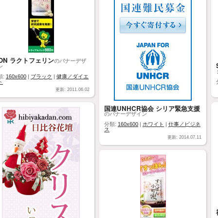
ION ラクトフェリン
のバナーデザ
ン
類:
160x600
|
ブラック
|
健康／ダイエ
ト
更新: 2011.06.02
国連UNHCR協会 シリア緊急支援
のバナーデザイン
分類:
160x600
|
ホワイト
|
仕事／ビジネ
ス
更新: 2014.07.11