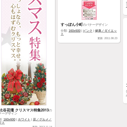
すっぽん小町
のバナーデザイン
分類:
160x600
|
ピンク
|
健康／ダイエッ
ト
更新: 2011.08.23
比谷花壇 クリスマス特集2013
の
ナーデザイン
類:
160x600
|
ホワイト
|
花／グルメ／
フト