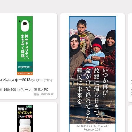
スペルスキー2013
のバナーデザイ
類:
160x600
|
グリーン
|
家電／PC
更新: 2012.09.06