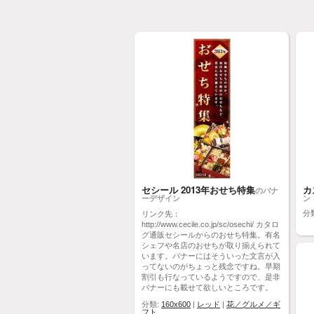
セシール 2013年おせち特集
カ
のバナ
ーデザイン
ン
分
リンク先：
http://www.cecile.co.jp/sc/osechi/ カタロ
グ通販セシールからのおせち特集。有名
シェフや名店のおせちが取り揃えられて
います。バナーにはそういった文言が入
ってないのがちょっと残念ですね。早期
割引も行なっているようですので、是非
バナーにも載せて欲しいところです。
分類:
160x600
|
レッド
|
花／グルメ／ギ
フト