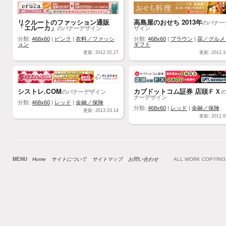
リクルートのファッション通販
高島屋のおせち 2013年
のバナー
「エルーカ」
のバナーデザイン
ザイン
分類:
468x60
|
ピンク
|
衣料／ファッシ
分類:
468x60
|
ブラウン
|
花／グルメ
ョン
ギフト
更新: 2012.02.27
更新: 2012.1
シストレ.COM
カブドットコム証券 店頭ＦＸ
のバナーデザイン
ナーデザイン
分類:
468x60
|
レッド
|
金融／保険
分類:
468x60
|
レッド
|
金融／保険
更新: 2013.03.14
更新: 2011.0
MENU
Home
サイトについて
サイトマップ
お問い合わせ
ALL WORK COPYRI