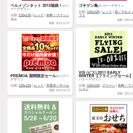
ベルメゾンネット 2012福袋！
ゴキゲン鳥
のバ
のバナーデザイン
ナーデザイン
分類:
125x125
|
レッド
|
花／グルメ
分類:
125x125
|
レッド
|
衣料／ファッシ
フト
ョン
更新: 2011.0
更新: 2011.12.27
ViS (ビス) 2011 EARLY
PREMOA 期間限定セール
WINTER【フライングセール】
のバナー
デザイン
バナーデザイン
分類:
125x125
|
レッド
|
百貨店／モール
分類:
125x125
|
グリーン
|
衣料／フ
ション
更新: 2012.01.12
更新: 2011.1