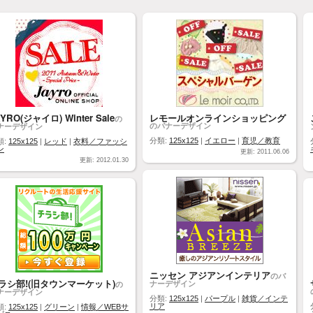
YRO(ジャイロ) Winter Sale
レモールオンラインショッピング
の
のバナーデザイン
ナーデザイン
分類:
125x125
|
イエロー
|
育児／教育
類:
125x125
|
レッド
|
衣料／ファッシ
ン
更新: 2011.06.06
更新: 2012.01.30
ニッセン アジアンインテリア
のバ
ラシ部!(旧タウンマーケット)
ナーデザイン
の
ナーデザイン
分類:
125x125
|
パープル
|
雑貨／インテ
リア
類:
125x125
|
グリーン
|
情報／WEBサ