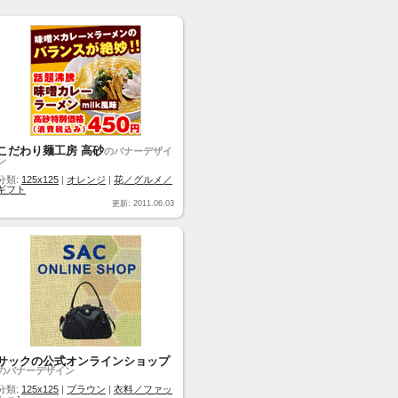
こだわり麺工房 高砂
のバナーデザイ
ン
分類:
125x125
|
オレンジ
|
花／グルメ／
ギフト
更新: 2011.06.03
サックの公式オンラインショップ
のバナーデザイン
分類:
125x125
|
ブラウン
|
衣料／ファッ