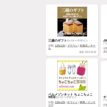
三越のギフト
JA
のバナーデザイン
バ
分類:
125x125
|
ブラウン
|
百貨店／モー
ル
分
ョ
更新: 2011.05.30
ベルメゾンネット ちょこちょこ
WEB
チ
のバナーデザイン
バ
分類:
125x125
|
ホワイト
|
雑貨／インテ
リア
分