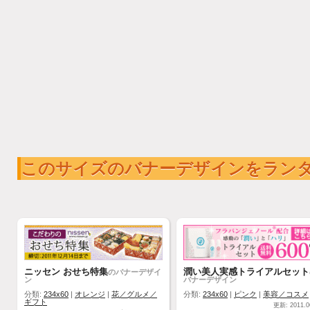
このサイズのバナーデザインをラン
ニッセン おせち特集
潤い美人実感トライアルセット
のバナーデザイ
ン
バナーデザイン
分類:
234x60
|
オレンジ
|
花／グルメ／
分類:
234x60
|
ピンク
|
美容／コスメ
ギフト
更新: 2011.0