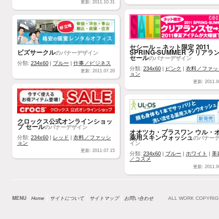
更新: 2011.10.31
セシール – ネット限定 2011
ビズサークル
SPRING-SUMMER クリアラ
のバナーデザイン
セール
のバナーデザイン
分類:
234x60
|
ブルー
|
仕事／ビジネス
分類:
234x60
|
ピンク
|
衣料／ファッ
更新: 2011.07.20
ョン
更新: 2011.0
クロックス公式オンラインショッ
プ セール
のバナーデザイン
オオツカ・プラスワン ウル・
薬用スキンウォッシュ
のバナー
分類:
234x60
|
レッド
|
衣料／ファッシ
イン
ョン
更新: 2011.07.15
分類:
234x60
|
ブルー
|
ホワイト
|
美
／コスメ
更新: 2011.0
MENU
Home
サイトについて
サイトマップ
お問い合わせ
ALL WORK COPYRI