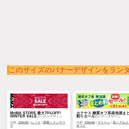
このサイズのバナーデザインをラン
MoMA STORE 最大75%OFF!
カクヤス 糖質オフ系発泡酒ま
WINTER SALE
割りセール
のバナーデザイン
のバナーデザイン
分類:
234x60
|
レッド
|
雑貨／インテリ
分類:
234x60
|
グリーン
|
花／グルメ
ア
ギフト