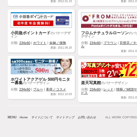
更新: 2012.01.23
更新: 2011.0
小田急ポイントカード
フロムナチュラルローソン
のバナーデザ
のバ
イン
デザイン
分類:
234x60
|
ホワイト
|
金融／保険
分類:
234x60
|
ブラウン
|
百貨店／モ
ル
更新: 2011.06.20
更新: 2011.0
ホワイトアクアゲル 500円モニタ
ー募集
楽天写真館
のバナーデザイン
のバナーデザイン
分類:
234x60
|
ブルー
|
美容／コスメ
分類:
234x60
|
レッド
|
情報／WEB
ビス
更新: 2012.10.03
更新: 2011.0
MENU
Home
サイトについて
サイトマップ
お問い合わせ
ALL WORK COPYRI