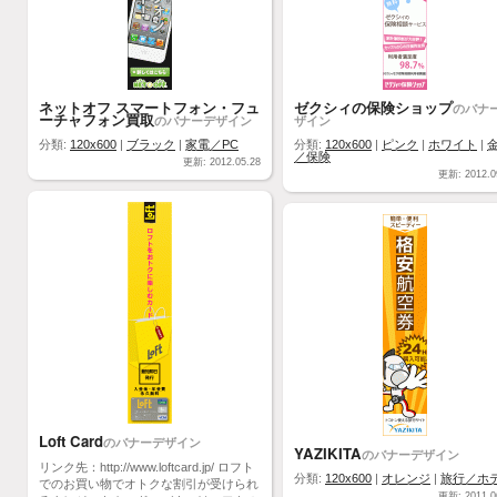
ネットオフ スマートフォン・フュ
ゼクシィの保険ショップ
のバナ
ーチャフォン買取
のバナーデザイン
ザイン
分類:
120x600
|
ブラック
|
家電／PC
分類:
120x600
|
ピンク
|
ホワイト
|
／保険
更新: 2012.05.28
更新: 2012.0
Loft Card
のバナーデザイン
YAZIKITA
のバナーデザイン
リンク先：http://www.loftcard.jp/ ロフト
分類:
120x600
|
オレンジ
|
旅行／ホ
でのお買い物でオトクな割引が受けられ
更新: 2011.0