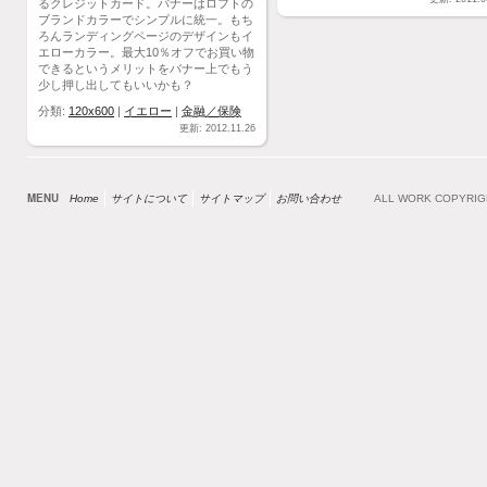
るクレジットカード。バナーはロフトの
ブランドカラーでシンプルに統一。もち
ろんランディングページのデザインもイ
エローカラー。最大10％オフでお買い物
できるというメリットをバナー上でもう
少し押し出してもいいかも？
分類:
120x600
|
イエロー
|
金融／保険
更新: 2012.11.26
MENU
Home
サイトについて
サイトマップ
お問い合わせ
ALL WORK COPYRI