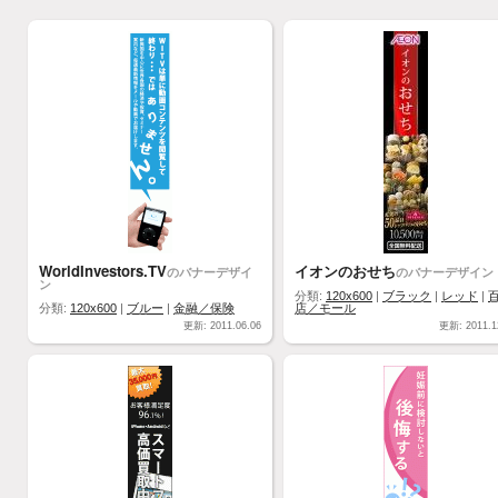
WorldInvestors.TV
イオンのおせち
のバナーデザイ
のバナーデザイン
ン
分類:
120x600
|
ブラック
|
レッド
|
分類:
120x600
|
ブルー
|
金融／保険
店／モール
更新: 2011.06.06
更新: 2011.1