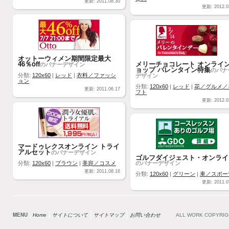
更新: 2011.08.30
更新: 2012.0
オットーウィメン期間限定最大
46％off
メリーチョコレート オンライ
のバナーデザイン
ョップ バレンタイン特集
のバナ
デザイン
分類:
120x60
|
レッド
|
衣料／ファッシ
ョン
分類:
120x60
|
レッド
|
花／グルメ／
更新: 2011.06.17
フト
更新: 2012.0
マードゥレクスオンライン トライ
アルセット
のバナーデザイン
ゴルフダイジェスト・オンライ
のバナーデザイン
分類:
120x60
|
ブラウン
|
美容／コスメ
更新: 2011.08.16
分類:
120x60
|
グリーン
|
車／スポー
更新: 2011.0
MENU
Home
サイトについて
サイトマップ
お問い合わせ
ALL WORK COPYRI