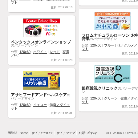
更新: 2011.0
フト
更新: 2012.02.10
フロムナチュラルローソン お
特集
のバナーデザイン
ペンタックスオンラインショップ
のバナーデザイン
分類:
120x60
|
ブルー
|
花／グルメ／
フト
分類:
120x60
|
ホワイト
|
レッド
|
家電
更新: 2011.0
／PC
更新: 2011.09.28
銀座近視クリニック
のバナーデザ
ン
アサヒフードアンドヘルスケア
の
バナーデザイン
分類:
120x60
|
グリーン
|
健康／ダイ
ット
分類:
120x60
|
イエロー
|
健康／ダイエ
更新: 2011.0
ット
更新: 2011.05.31
MENU
Home
サイトについて
サイトマップ
お問い合わせ
ALL WORK COPYRI