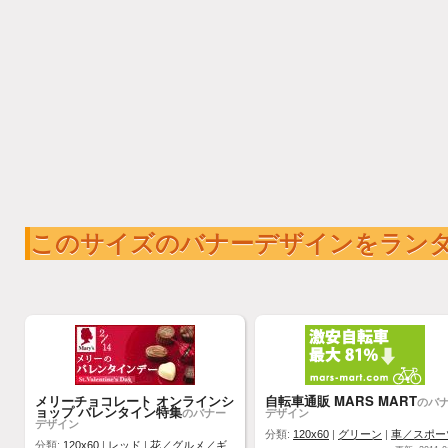
このサイズのバナーデザインをラン
メリーチョコレート オンラインシ
自転車通販 MARS MART
のバ
ョップ バレンタイン特集
のバナー
デザイン
デザイン
分類:
120x60
|
グリーン
|
車／スポー
分類:
120x60
|
レッド
|
花／グルメ／ギ