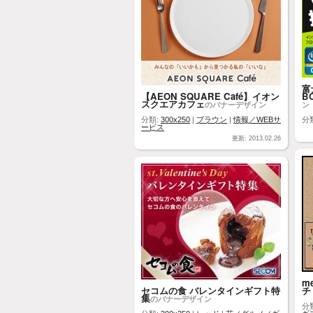
富
【AEON SQUARE Café】イオン
B
スクエアカフェ
のバナーデザイン
ン
分類:
300x250
|
ブラウン
|
情報／WEBサ
分
ービス
更新: 2013.02.26
me
セコムの食 バレンタインギフト特
チ
集
のバナーデザイン
分