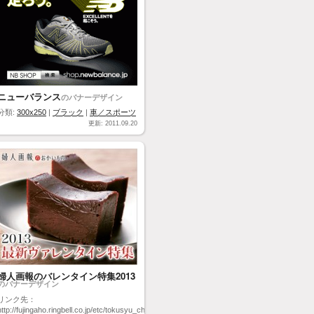
ニューバランス
のバナーデザイン
分類:
300x250
|
ブラック
|
車／スポーツ
更新: 2011.09.20
婦人画報のバレンタイン特集2013
のバナーデザイン
リンク先：
http://fujingaho.ringbell.co.jp/etc/tokusyu_chocolate_vd.php