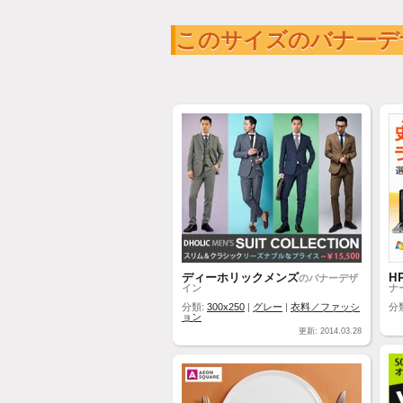
このサイズのバナーデ
ディーホリックメンズ
HP
のバナーデザ
イン
ナ
分類:
300x250
|
グレー
|
衣料／ファッシ
分
ョン
更新: 2014.03.28