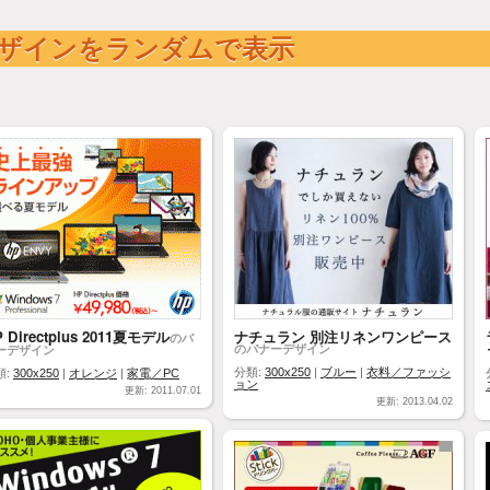
ザインをランダムで表示
 Directplus 2011夏モデル
ナチュラン 別注リネンワンピース
のバ
のバナーデザイン
ーデザイン
分類:
300x250
|
ブルー
|
衣料／ファッシ
類:
300x250
|
オレンジ
|
家電／PC
ョン
更新: 2011.07.01
更新: 2013.04.02