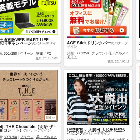
士通直販WEB MART LIFE
AGF Stickドリンクバー
OOKキャンペーン
のバナーデ
のバナーデザイ
ザイン
分類:
300x250
|
ブラウン
|
花／グルメ／
類:
300x250
|
グリーン
|
家電／PC
ギフト
更新: 2013.10.03
更新: 2014.06.13
iji THE Chocolate（明治 ザ・
絶望要塞 × 大脱出 大脱出絶望タ
ョコレート）
のバナーデザイン
イピング
のバナーデザイン
類:
300x250
|
ブラウン
|
花／グルメ／