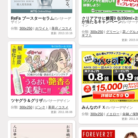
ReFa ブースターセラム
クリアアサヒ糖質0 缶350ml×2
のバナーデ
が当たるキャンペーン
ザイン
のバナー
イン
分類:
300x250
|
ホワイト
|
美容／コスメ
分類:
300x250
|
グリーン
|
花／グル
更新: 2013.10.16
ギフト
更新: 2015.0
ツヤグラ＆グリザ
のバナーデザイン
みんなのＦＸ
のバナーデザイン
分類:
300x250
|
ピンク
|
美容／コスメ
更新: 2011.06.06
分類:
300x250
|
イエロー
|
金融／保
更新: 2011.0