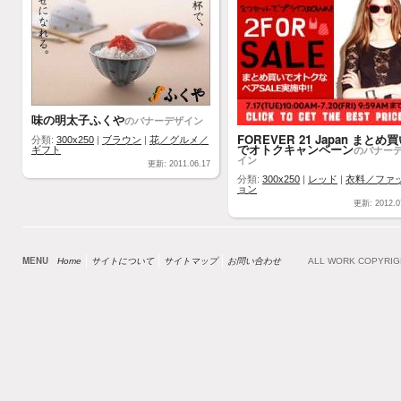
味の明太子ふくや
のバナーデザイン
FOREVER 21 Japan まとめ
分類:
300x250
|
ブラウン
|
花／グルメ／
でオトクキャンペーン
のバナー
ギフト
イン
更新: 2011.06.17
分類:
300x250
|
レッド
|
衣料／ファ
ョン
更新: 2012.0
MENU
Home
サイトについて
サイトマップ
お問い合わせ
ALL WORK COPYRI