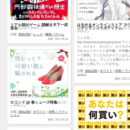
リアル脱出ゲーム 謎解き天下一武
はるやまオンラインストア ヱ
道会
ンゲリヲンコラボアイテム
のバナーデザイン
のバ
デザイン
分類:
300x250
|
レッド
|
趣味／ゲーム
リンク先：
更新: 2011.09.01
http://www.haruyama.jp/sp/eva/ ワ
ツ、ネクタイ、タイピン、カフスが
ぞれネルフマークと初号機、弐号機
ーで展開。ラミエルのタイピンはち
と欲しいなぁ。 アニメと企業のコラ
は続々と増えていってますね。
分類:
300x250
|
ホワイト
|
衣料／フ
ション
更新: 2012.1
ロコンド.jp 春シューズ特集
のバナ
ーデザイン
分類:
300x250
|
ホワイト
|
衣料／ファッ
ション
更新: 2013.04.22