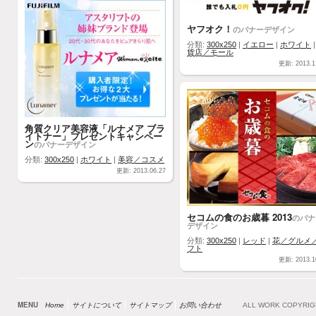
ヤフオク！
のバナーデザイン
分類:
300x250
|
イエロー
|
ホワイト
貨店／モール
更新: 2013.1
角質クリア美容液「ルナメア ブラ
イトナー」プレゼントキャンペー
ン
のバナーデザイン
分類:
300x250
|
ホワイト
|
美容／コスメ
更新: 2013.06.27
セコムの食のお歳暮 2013
のバナ
デザイン
分類:
300x250
|
レッド
|
花／グルメ
フト
更新: 2013.1
MENU
Home
サイトについて
サイトマップ
お問い合わせ
ALL WORK COPYRI