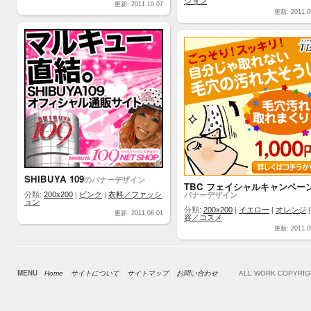
ション
更新: 2011.10.07
更新: 2011.0
SHIBUYA 109
のバナーデザイン
TBC フェイシャルキャンペー
バナーデザイン
分類:
200x200
|
ピンク
|
衣料／ファッシ
ョン
分類:
200x200
|
イエロー
|
オレンジ
更新: 2011.06.01
容／コスメ
更新: 2011.0
MENU
Home
サイトについて
サイトマップ
お問い合わせ
ALL WORK COPYRI