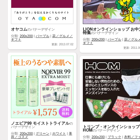
オヤコム
LIONオンラインショップ お中
のバナーデザイン
特集
のバナーデザイン
分類:
200x200
|
パープル
|
花／グルメ／
ギフト
分類:
200x200
|
パープル
|
花／グル
ギフト
更新: 2013.07.02
更新: 2011.0
ノエビア99 モイストトライアル
の
トリンプ・オンラインショップ
バナーデザイン
HOM
のバナーデザイン
分類:
200x200
|
グリーン
|
ホワイト
|
美
容／コスメ
分類:
200x200
|
ブラック
|
衣料／フ