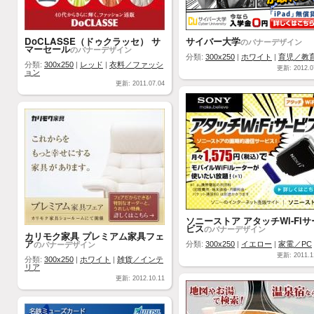
DoCLASSE（ドゥクラッセ） サ
サイバー大学
のバナーデザイン
マーセール
のバナーデザイン
分類:
300x250
|
ホワイト
|
育児／教
分類:
300x250
|
レッド
|
衣料／ファッシ
更新: 2012.0
ョン
更新: 2011.07.04
ソニーストア アタッチWi-Fiサ
ビス
のバナーデザイン
カリモク家具 プレミアム家具フェ
ア
のバナーデザイン
分類:
300x250
|
イエロー
|
家電／PC
更新: 2011.1
分類:
300x250
|
ホワイト
|
雑貨／インテ
リア
更新: 2012.10.11