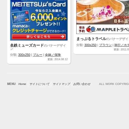
まっぷるトラベル
のバナーデザイ
名鉄ミューズカード
のバナーデザイ
分類:
300x250
|
ブラウン
|
旅行／ホ
ン
更新: 2011.0
分類:
300x250
|
ブルー
|
金融／保険
更新: 2014.08.12
MENU
Home
サイトについて
サイトマップ
お問い合わせ
ALL WORK COPYRI