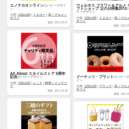
エノテカオンライン
ウェルネス フラワー＆グルメ 
のバナーデザイ
フトショップ 父の日特集2012
ン
ナーデザイン
分類:
125x125
|
イエロー
|
花／グルメ／
ギフト
分類:
125x125
|
イエロー
|
花／グル
ギフト
更新: 2011.05.27
更新: 2012.0
All About スタイルストア 6周年
記念
ドーナッツ・プラント
のバナーデザイン
のバナー
イン
分類:
125x125
|
レッド
|
雑貨／インテリ
ア
分類:
125x125
|
ブラック
|
花／グル
ギフト
更新: 2011.05.30
更新: 2011.0