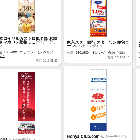
本ロイヤルガストロ倶楽部 お絵
きマカロン動物っこ
東京スター銀行 スターワン住宅ロ
のバナーデザ
ーン
ン
のバナーデザイン
類:
160x600
|
ブラウン
|
花／グルメ／
分類:
160x600
|
オレンジ
|
金融／保険
フト
更新: 2011.07.20
更新: 2012.01.25
Honya Club.com
のバナーデザイン
gus
のバナーデザイン