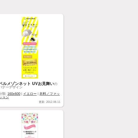
ベルメゾンネット UVお見舞い
の
バナーデザイン
分類:
160x600
|
イエロー
|
衣料／ファッ
ション
更新: 2012.06.11