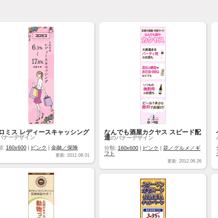
ロミス レディースキャッシング
なんでも酒屋カクヤス スピード配
達
バナーデザイン
のバナーデザイン
類:
160x600
|
ピンク
|
金融／保険
分類:
160x600
|
ピンク
|
花／グルメ／ギ
フト
更新: 2011.08.01
更新: 2012.06.26