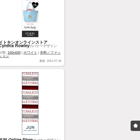
イトキンオンラインストア
Cynthia Rowley
のバナーデザイン
分類:
160x600
|
ホワイト
|
衣料／ファッ
ション
更新: 2012.07.26
JUN Online Shop
のバナーデザイン