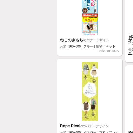
日
ねこのきもち
か
のバナーデザイン
イ
分類:
160x600
|
ブルー
|
動物／ペット
分
更新: 2011.06.27
ギ
Rope Picnic
のバナーデザイン
Re
分類:
160x600
|
イエロー
|
衣料／ファッ