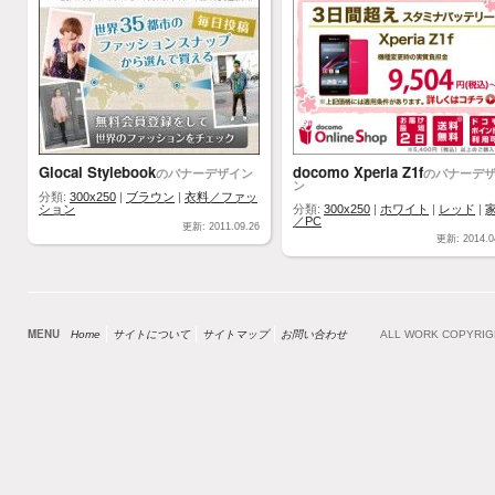
Glocal Stylebook
docomo Xperia Z1f
のバナーデザイン
のバナーデ
ン
分類:
300x250
|
ブラウン
|
衣料／ファッ
ション
分類:
300x250
|
ホワイト
|
レッド
|
／PC
更新: 2011.09.26
更新: 2014.0
MENU
Home
サイトについて
サイトマップ
お問い合わせ
ALL WORK COPYRI