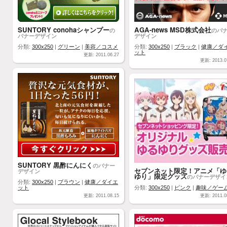
SUNTORY conohaシャンプー
AGA-news MSD株式会社
の
のバ
バナーデザイン
デザイン
分類:
300x250
|
グリーン
|
美容／コスメ
分類:
300x250
|
ブラック
|
健康／ダ
ット
更新: 2011.06.27
更新: 2013.0
SUNTORY 黒酢にんにく
のバナー
セブンネット限定！アニメ「ゆ
デザイン
ゆり」限定グッズ
のバナーデザイ
分類:
300x250
|
ブラウン
|
健康／ダイエ
ット
分類:
300x250
|
ピンク
|
趣味／ゲー
更新: 2011.08.15
更新: 2011.0