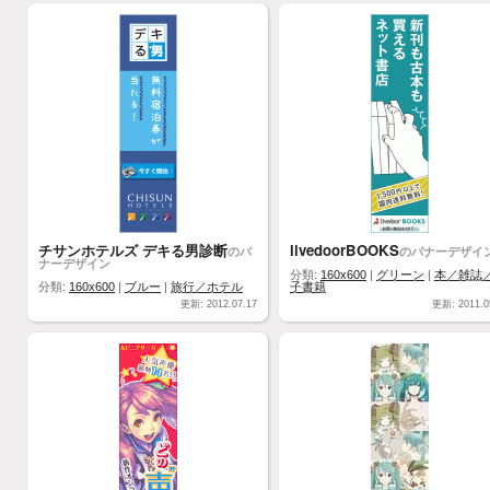
チサンホテルズ デキる男診断
livedoorBOOKS
のバ
のバナーデザイ
ナーデザイン
分類:
160x600
|
グリーン
|
本／雑誌
分類:
160x600
|
ブルー
|
旅行／ホテル
子書籍
更新: 2012.07.17
更新: 2011.0