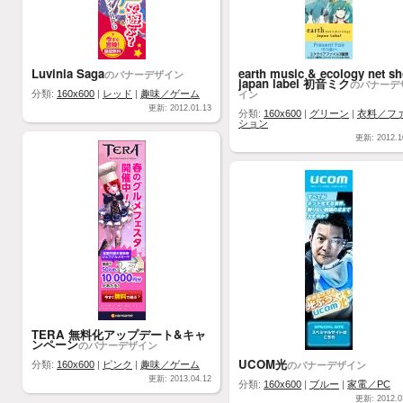
Luvinia Saga
earth music & ecology net s
のバナーデザイン
japan label 初音ミク
のバナーデ
イン
分類:
160x600
|
レッド
|
趣味／ゲーム
更新: 2012.01.13
分類:
160x600
|
グリーン
|
衣料／フ
ション
更新: 2012.1
TERA 無料化アップデート&キャ
ンペーン
のバナーデザイン
UCOM光
のバナーデザイン
分類:
160x600
|
ピンク
|
趣味／ゲーム
更新: 2013.04.12
分類:
160x600
|
ブルー
|
家電／PC
更新: 2012.0