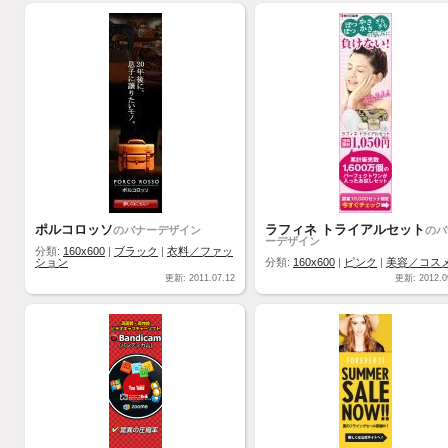
ポルコロッソ
ラフィネ トライアルセット
のバナーデザイン
のバ
ーデザイン
分類:
160x600
|
ブラック
|
衣料／ファッ
ション
分類:
160x600
|
ピンク
|
美容／コス
更新: 2011.07.12
更新: 2012.0