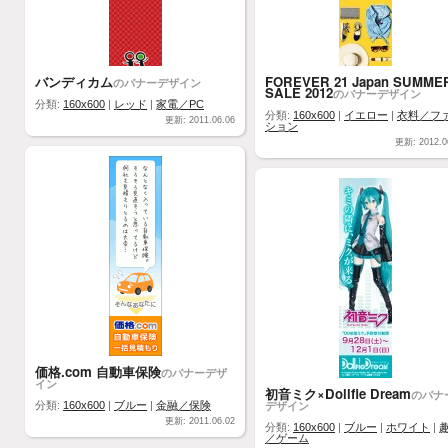
バンディカム
FOREVER 21 Japan SUMME
のバナーデザイン
SALE 2012
のバナーデザイン
分類:
160x600
|
レッド
|
家電／PC
分類:
160x600
|
イエロー
|
衣料／フ
更新: 2011.06.06
ション
更新: 2012.0
価格.com 自動車保険
のバナーデザ
イン
初音ミク×Dollfie Dream
のバナ
デザイン
分類:
160x600
|
ブルー
|
金融／保険
更新: 2011.06.02
分類:
160x600
|
ブルー
|
ホワイト
|
／ゲーム