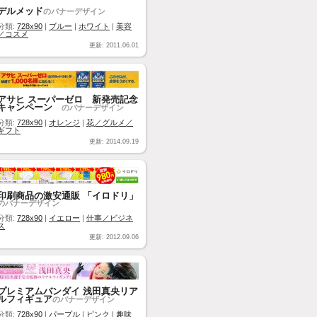
デルメッド
のバナーデザイン
分類:
728x90
|
ブルー
|
ホワイト
|
美容
／コスメ
更新: 2011.06.01
アサヒ スーパーゼロ 新発売記念
キャンペーン
のバナーデザイン
分類:
728x90
|
オレンジ
|
花／グルメ／
ギフト
更新: 2014.09.19
印刷商品の激安通販 「イロドリ」
のバナーデザイン
分類:
728x90
|
イエロー
|
仕事／ビジネ
ス
更新: 2012.09.06
プレミアムバンダイ 浅田真央リア
ルフィギュア
のバナーデザイン
分類:
728x90
|
パープル
|
ピンク
|
趣味