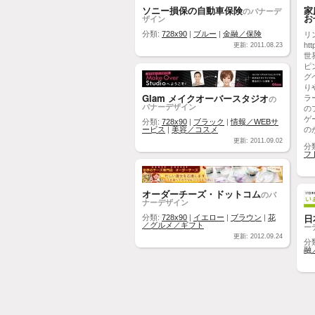
ソニー損保の自動車保険
家
のバナーデ
お
ザイン
分類:
728x90
|
ブルー
|
金融／保険
リ
htt
更新: 2011.08.23
世
ピ
グ
り
Glam メイクオーバースタジオ
の
ラ
バナーデザイン
の
ゲ
分類:
728x90
|
ブラック
|
情報／WEBサ
ービス
|
美容／コスメ
の
更新: 2011.09.02
分
フ
オーダーチーズ・ドットコム
のバ
ナーデザイン
日
分類:
728x90
|
イエロー
|
ブラウン
|
花
／グルメ／ギフト
ー
更新: 2012.09.24
分
融