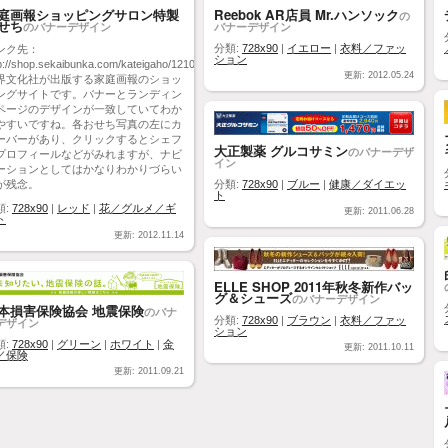
庭画報ショッピングサロン特製
Reebok AR店員 Mr.ハンソック
の
せち
のバナーデザイン
バナーデザイン
分類:
728x90
|
イエロー
|
衣料／ファッ
ンク先：
ション
p://shop.sekaibunka.com/kateigaho/121023_osechi/index.html
更新: 2012.05.24
界文化社が出版する家庭画報のショッ
ングサイトです。バナーとランディン
ページのデザインが一致していてわか
やすいですね。各おせち写真の左にカ
ーバーがあり、クリックするとシェフ
大正製薬 グルコサミン
のバナーデザ
プロフィールなどがみれますが、ナビ
イン
ーションとしてはかなりわかりづらい
が残念。
分類:
728x90
|
ブルー
|
健康／ダイエッ
ト
類:
728x90
|
レッド
|
花／グルメ／ギ
更新: 2011.06.28
ト
更新: 2012.11.14
ELLE SHOP 2011年秋冬新作バッ
グ＆シューズ
のバナーデザイン
本損害保険協会 地震保険
のバナ
分類:
728x90
|
ブラウン
|
衣料／ファッ
デザイン
ション
類:
728x90
|
グリーン
|
ホワイト
|
金
更新: 2011.10.11
／保険
更新: 2011.09.21