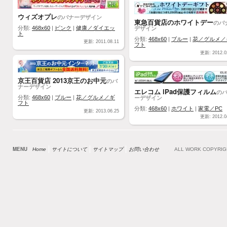
ウィズオプレ
のバナーデザイン
東急百貨店のホワイトデー
のバ
デザイン
分類:
468x60
|
ピンク
|
健康／ダイエッ
ト
分類:
468x60
|
ブルー
|
花／グルメ／
更新: 2011.08.11
フト
更新: 2012.0
京王百貨店 2013京王のお中元
のバ
ナーデザイン
エレコム iPad保護フィルム
の
ーデザイン
分類:
468x60
|
ブルー
|
花／グルメ／ギ
フト
分類:
468x60
|
ホワイト
|
家電／PC
更新: 2013.06.25
更新: 2012.0
MENU
Home
サイトについて
サイトマップ
お問い合わせ
ALL WORK COPYRI