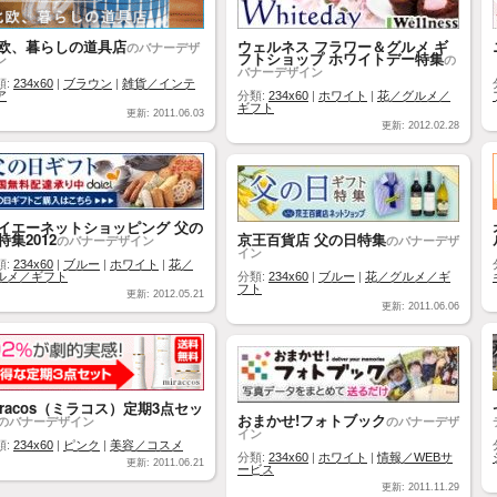
欧、暮らしの道具店
ウェルネス フラワー＆グルメ ギ
のバナーデザ
フトショップ ホワイトデー特集
ン
の
バナーデザイン
類:
234x60
|
ブラウン
|
雑貨／インテ
ア
分類:
234x60
|
ホワイト
|
花／グルメ／
ギフト
更新: 2011.06.03
更新: 2012.02.28
イエーネットショッピング 父の
特集2012
京王百貨店 父の日特集
のバナーデザイン
のバナーデザ
イン
類:
234x60
|
ブルー
|
ホワイト
|
花／
ルメ／ギフト
分類:
234x60
|
ブルー
|
花／グルメ／ギ
フト
更新: 2012.05.21
更新: 2011.06.06
iracos（ミラコス）定期3点セッ
おまかせ!フォトブック
のバナーデザイン
のバナーデザ
イン
類:
234x60
|
ピンク
|
美容／コスメ
分類:
234x60
|
ホワイト
|
情報／WEBサ
更新: 2011.06.21
ービス
更新: 2011.11.29