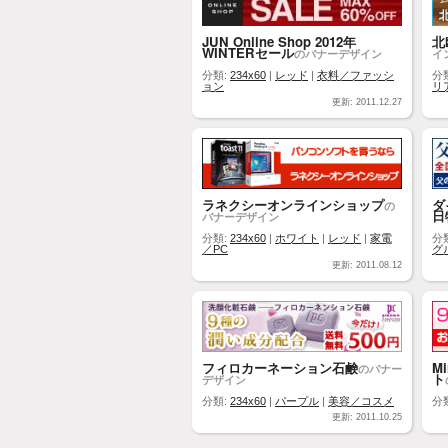
JUN Online Shop 2012年
北
WINTERセール
のバナーデザイン
イ
分類:
234x60
|
レッド
|
衣料／ファッシ
分
ョン
リ
更新: 2011.12.27
ラネクシーオンラインショップ
ダ
の
日
バナーデザイン
分類:
234x60
|
ホワイト
|
レッド
|
家電
分
／PC
グ
更新: 2011.08.12
フィロカーネーション石鹸
M
のバナー
ト
デザイン
分類:
234x60
|
パープル
|
美容／コスメ
分
更新: 2011.10.25