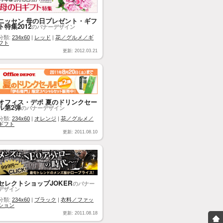
ニッセン 母の日プレゼント・ギフ
ト特集2012
のバナーデザイン
分類:
234x60
|
レッド
|
花／グルメ／ギ
フト
更新: 2012.03.21
オフィス・デポ 夏のドリンクセー
ル第2弾
のバナーデザイン
分類:
234x60
|
オレンジ
|
花／グルメ／
ギフト
更新: 2011.08.10
セレクトショップJOKER
のバナー
デザイン
分類:
234x60
|
ブラック
|
衣料／ファッ
ション
更新: 2011.08.18