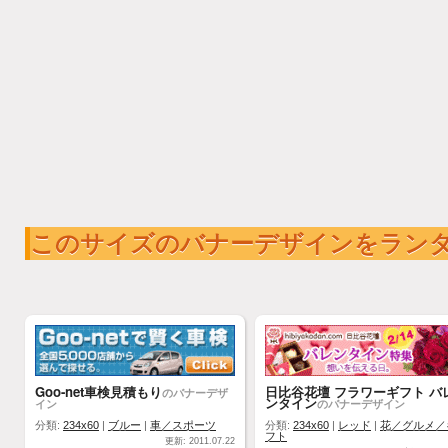
このサイズのバナーデザインをラン
Goo-net車検見積もり
日比谷花壇 フラワーギフト バ
のバナーデザ
ンタイン
イン
のバナーデザイン
分類:
234x60
|
ブルー
|
車／スポーツ
分類:
234x60
|
レッド
|
花／グルメ／
フト
更新: 2011.07.22