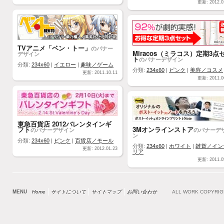
更新: 2012.0
TVアニメ「ベン・トー」
のバナー
Miracos（ミラコス）定期3点
デザイン
ト
のバナーデザイン
分類:
234x60
|
イエロー
|
趣味／ゲーム
分類:
234x60
|
ピンク
|
美容／コスメ
更新: 2011.10.11
更新: 2011.0
東急百貨店 2012バレンタインギ
フト
3Mオンラインストア
のバナーデザイン
のバナーデ
ン
分類:
234x60
|
ピンク
|
百貨店／モール
分類:
234x60
|
ホワイト
|
雑貨／イン
更新: 2012.01.23
リア
更新: 2011.0
MENU
Home
サイトについて
サイトマップ
お問い合わせ
ALL WORK COPYRI