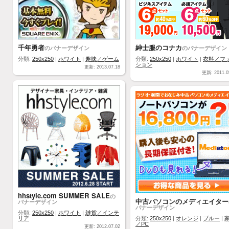
千年勇者
紳士服のコナカ
のバナーデザイン
のバナーデザイン
分類:
250x250
|
ホワイト
|
趣味／ゲーム
分類:
250x250
|
ホワイト
|
衣料／フ
ション
更新: 2013.07.18
更新: 2011.0
hhstyle.com SUMMER SALE
の
中古パソコンのメディエイター
バナーデザイン
バナーデザイン
分類:
250x250
|
ホワイト
|
雑貨／インテ
リア
分類:
250x250
|
オレンジ
|
ブルー
|
／PC
更新: 2012.07.02