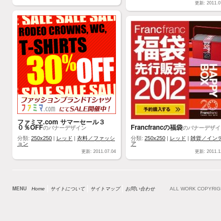
更新: 2011.0
ファミマ.com サマーセール３
０％OFF
Francfrancの福袋
のバナーデザイン
のバナーデザイ
分類:
250x250
|
レッド
|
衣料／ファッシ
分類:
250x250
|
レッド
|
雑貨／イン
ョン
ア
更新: 2011.07.04
更新: 2011.1
MENU
Home
サイトについて
サイトマップ
お問い合わせ
ALL WORK COPYRI